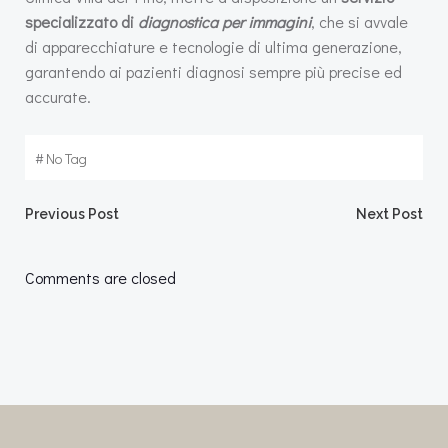
specializzato di
diagnostica per immagini
, che si avvale
di apparecchiature e tecnologie di ultima generazione,
garantendo ai pazienti diagnosi sempre più precise ed
accurate.
#
No Tag
Post
Post
Previous Post
Next Post
navigation
navigation
Comments are closed