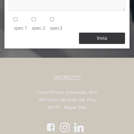
spec 1
spec 2
spec3
INDIRIZZO
Corso Vittorio Emanuele, 494
All'interno del Viale del Pino
80137 - Napoli (NA)