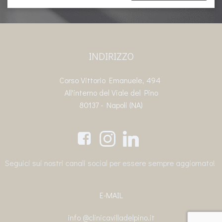
INDIRIZZO
Corso Vittorio Emanuele, 494
All'interno del Viale del Pino
80137 - Napoli (NA)
Seguici sui nostri canali social per essere sempre aggiornato!
E-MAIL
info
@clinicavilladelpino.it