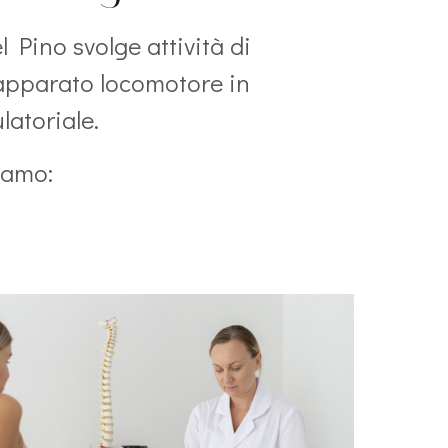
l Pino svolge attività di
’apparato locomotore in
latoriale.
viamo: